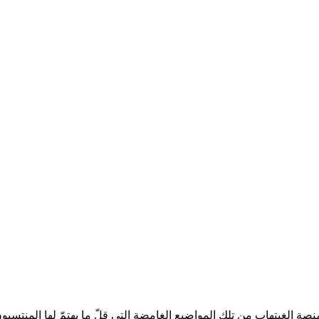
صة الغيتهاب من تلك المواضيع الغامضة التي قلّ ما يهتمّ لها المنتسبو