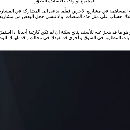
المجتمع لو واكب الأساتذة التطوّر
 المساهمة في مشاريع الآخرين فقلّما يدعى الى المشاركة في المشاري
تلاك حساب على مثل هذه المنصات. و لا ننسى خجل البعض من مشاريعه
و ما قد ينجرّ عنه للأسف نتائج سيّئة ان لم تكن كارثية أحيانا اذا استم
نيات المطلوبة في السوق و أخرى قد تفيدك في مجالك و قد تلهمك للوصو