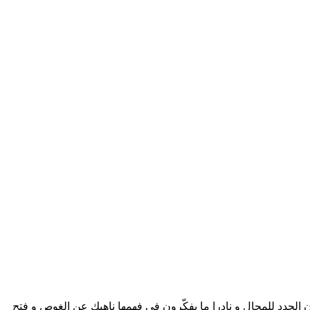
ن الجدد للمجال و نادرا ما يفكّرون في فهمها ناهيك عن الغوص و فتح