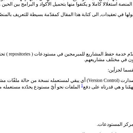
نصة استغلالا كاملا و يكتفوا منها بتحميل الأكواد و البرامج بين الحين و
ولها في تعقيدات, الى كتابة هذا المقال كمقدّمة بسيطة للتعريف بالمن
الغيتهاب (بال
عاون في مختلف مشاريعهم.
قسما لجزأين:
و هو برنامج حر مفتوح المصدر للتحكّم في الإصدارت (Version Control) أي 
1
همّنا و هي قدرتاه على دفع
الملفات نحو أيّ مستودع يحدّده مستعمله م
 مركز المستودعات.