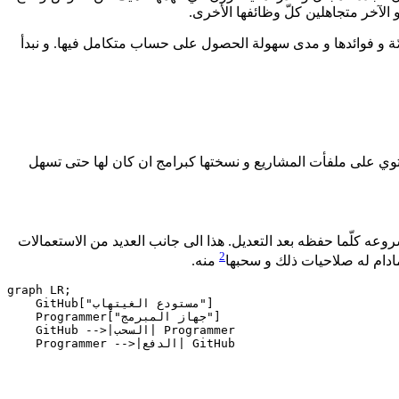
 الآخر متجاهلين كلّ وظائفها الأخرى.
صّة و فوائدها و مدى سهولة الحصول على حساب متكامل فيها. و نبدأ
إنجليزية: GitHub) هو منصّة تابعة لشركة مايكروسوفت تقدّم خدمة حفظ المشاريع للمبرمجين في مستودعات ( repositories ) تحتوي على ملفأت المشاريع و نسختها كبرامج ان كان لها حتى تسهل
يبقي لمستعمله نسخة من حالة ملفّات مشروعه كلّما حفظه بعد التعديل. هذا الى جانب العديد من الاستعمالات
2
ادام له صلاحيات ذلك و سحبها
منه.
graph LR;

    GitHub["مستودع الغيتهاب"]

    Programmer["جهاز المبرمج"]

    GitHub -->|السحب| Programmer
