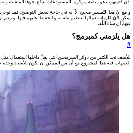
اذن فغيتهوب هو منصة مركزية للمستودعات تدفع نحوها الملفّات و تسح
و مع أنّ هذا التّفسير صحيح الاّ أنه في حاجة لبعض التوضيح. فقد تو
يمكن لأيّ كان استعمالها لتنظيم ملفاته و الحفاظ عليهم فيها. و رغم أ
فيها, ان شاء اللّه.
هل يلزمني كمبرمج؟
#
للأسف نجد الكثير من دوائر المبرمجين التي يقلّ داخلها استعمال مث
الغيتهاب فيه هذا المشروع مع أن من الممكن أن يكون للأستاذ وحده ح