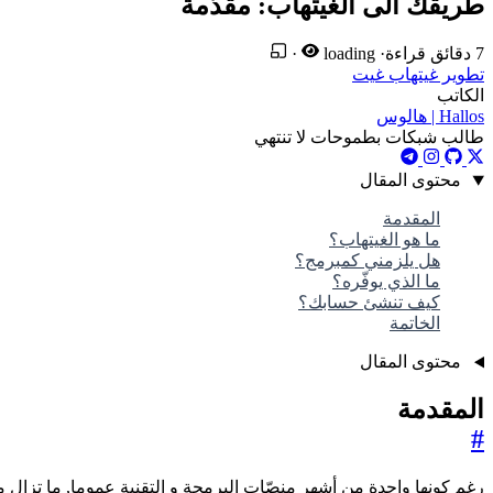
طريقك الى الغيتهاب: مقدّمة
7 دقائق قراءة
·
loading
·
تطوير
غيتهاب
غيت
الكاتب
Hallos | هالوس
طالب شبكات بطموحات لا تنتهي
محتوى المقال
المقدمة
ما هو الغيتهاب؟
هل يلزمني كمبرمج؟
ما الذي يوفّره؟
كيف تنشئ حسابك؟
الخاتمة
محتوى المقال
المقدمة
#
رغم كونها واحدة من أشهر منصّات البرمجة و التقنية عموما, ما تزال من