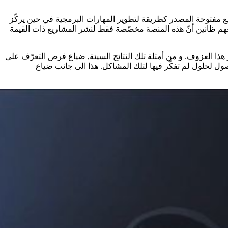
ع مفتوحة المصدر كطريقة لتطوير المهارات البرمجية في حين يركّز
م ظانين أنّ هذه المنصة مخصّصة فقط لنشر المشاريع ذات القيمة
رّ هذا العزوف. و من أمثلة تلك النتائج السيئة, ضياع فرص التعرّف على
ل لحلول لم تفكّر فيها لتلك المشاكل. هذا الى جانب ضياع